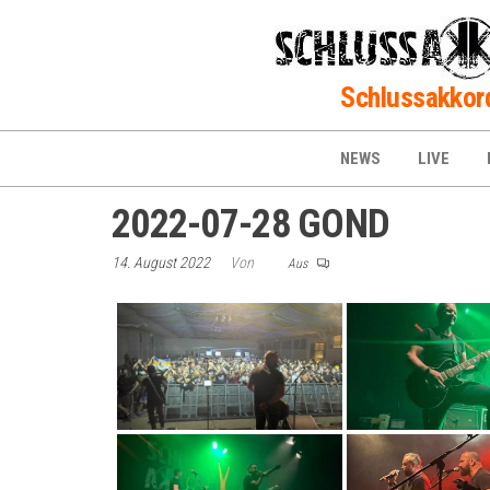
Zum
Inhalt
springen
Schlussakkor
NEWS
LIVE
2022-07-28 GOND
14. August 2022
Von
Aus