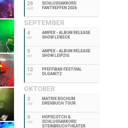
29
SCHLUSSAKKORD
FANTREFFEN 2026
AUG
SEPTEMBER
4
AMPEX - ALBUM RELEASE
SHOW LÜBECK
SEP
5
AMPEX - ALBUM RELEASE
SHOW LEIPZIG
SEP
12
PFEFFIBAR FESTIVAL
OLGANITZ
SEP
OKTOBER
3
MATRIX BOCHUM
DREHBUCH TOUR
OKT
9
HOPSCOTCH &
SCHLUSSAKKORD
OKT
STEINBRUCHTHEATER