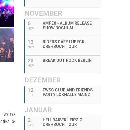
NOVEMBER
6
AMPEX - ALBUM RELEASE
SHOW BOCHUM
NOV
13
RIDERS CAFE LÜBECK
DREHBUCH TOUR
NOV
20
BREAK OUT ROCK BERLIN
NOV
DEZEMBER
12
FWSC CLUB AND FRIENDS
PARTY LOKHALLE MAINZ
DEZ
JANUAR
WEITER
Nächster
2
HELLRAISER LEIPZIG
tival
Beitrag
DREHBUCH TOUR
JAN