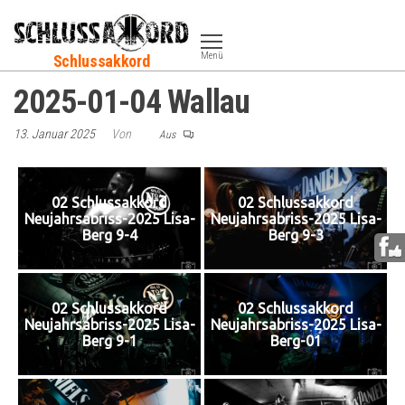
Zum
Inhalt
Menü
Schlussakkord
springen
2025-01-04 Wallau
13. Januar 2025
Von
Aus
02 Schlussakkord
02 Schlussakkord
Neujahrsabriss-2025 Lisa-
Neujahrsabriss-2025 Lisa-
Berg 9-4
Berg 9-3
02 Schlussakkord
02 Schlussakkord
Neujahrsabriss-2025 Lisa-
Neujahrsabriss-2025 Lisa-
Berg 9-1
Berg-01